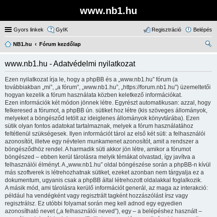
www.nb1.hu
Gyors linkek
GyIK
Regisztráció
Belépés
NB1.hu
Fórum kezdőlap
ere
www.nb1.hu - Adatvédelmi nyilatkozat
sé
Ezen nyilatkozat írja le, hogy a phpBB és a „www.nb1.hu” fórum (a
s
továbbiakban „mi”, „a fórum”, „www.nb1.hu”, „https://forum.nb1.hu”) üzemeltetői
hogyan kezelik a fórum használata közben keletkező információkat.
Ezen információk két módon jönnek létre. Egyrészt automatikusan: azzal, hogy
felkeresed a fórumot, a phpBB ún. sütiket hoz létre (kis szöveges állományok,
melyeket a böngésződ letölt az ideiglenes állományok könyvtárába). Ezen
sütik olyan fontos adatokat tartalmaznak, melyek a fórum használatához
feltétlenül szükségesek. Ilyen információt tárol az első két süti: a felhasználói
azonosítót, illetve egy névtelen munkamenet azonosítót, amit a rendszer a
böngésződhöz rendel. A harmadik süti akkor jön létre, amikor a fórumot
böngészed – ebben kerül tárolásra melyik témákat olvastad, így javítva a
felhasználói élményt. A „www.nb1.hu” oldal böngészése során a phpBB-n kívül
más szoftverek is létrehozhatnak sütiket, ezeket azonban nem tárgyalja ez a
dokumentum, ugyanis csak a phpBB által létrehozott oldalakkal foglalkozik.
A másik mód, ami tárolásra kerülő információt generál, az maga az interakció:
például ha vendégként vagy regisztrált tagként hozzászólást írsz vagy
regisztrálsz. Ez utóbbi folyamat során meg kell adnod egy egyedien
azonosítható nevet („a felhasználói neved”), egy – a belépéshez használt –