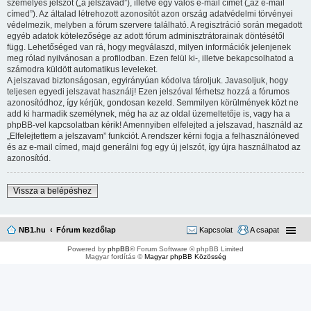
személyes jelszót („a jelszavad”), illetve egy valós e-mail címet („az e-mail
címed”). Az általad létrehozott azonosítót azon ország adatvédelmi törvényei
védelmezik, melyben a fórum szervere található. A regisztráció során megadott
egyéb adatok kötelezősége az adott fórum adminisztrátorainak döntésétől
függ. Lehetőséged van rá, hogy megválaszd, milyen információk jelenjenek
meg rólad nyilvánosan a profilodban. Ezen felül ki-, illetve bekapcsolhatod a
számodra küldött automatikus leveleket.
A jelszavad biztonságosan, egyirányúan kódolva tároljuk. Javasoljuk, hogy
teljesen egyedi jelszavat használj! Ezen jelszóval férhetsz hozzá a fórumos
azonosítódhoz, így kérjük, gondosan kezeld. Semmilyen körülmények közt ne
add ki harmadik személynek, még ha az az oldal üzemeltetője is, vagy ha a
phpBB-vel kapcsolatban kérik! Amennyiben elfelejted a jelszavad, használd az
„Elfelejtettem a jelszavam” funkciót. A rendszer kérni fogja a felhasználóneved
és az e-mail címed, majd generálni fog egy új jelszót, így újra használhatod az
azonosítód.
Vissza a belépéshez
NB1.hu
Fórum kezdőlap
Kapcsolat
A csapat
Powered by
phpBB
® Forum Software © phpBB Limited
Magyar fordítás ©
Magyar phpBB Közösség