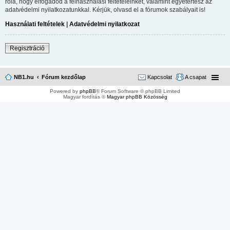
róla, hogy elfogadod a felhasználási feltételeinket, valamint egyetértesz az
adatvédelmi nyilatkozatunkkal. Kérjük, olvasd el a fórumok szabályait is!
Használati feltételek
|
Adatvédelmi nyilatkozat
Regisztráció
NB1.hu
Fórum kezdőlap
Kapcsolat
A csapat
Powered by
phpBB
® Forum Software © phpBB Limited
Magyar fordítás ©
Magyar phpBB Közösség