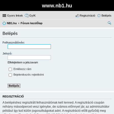
www.nb1.hu
Gyors linkek
GyIK
Regisztráció
Belépés
NB1.hu
Fórum kezdőlap
ere
Belépés
sé
s
Felhasználónév:
Jelszó:
Elfelejtettem a jelszavam
Emlékezz rám
Bejelentkezés rejtettként
REGISZTRÁCIÓ
A belépéshez regisztrált felhasználónak kell lenned. A regisztráció csupán
néhány másodpercet vesz igénybe, de számos előnnyel jár, az adminisztrátor
például így tud külön jogosultságokat adni. A regisztráció előtt győződj meg