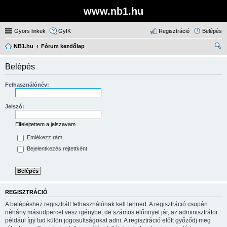
www.nb1.hu
Gyors linkek
GyIK
Regisztráció
Belépés
NB1.hu
Fórum kezdőlap
ere
Belépés
sé
s
Felhasználónév:
Jelszó:
Elfelejtettem a jelszavam
Emlékezz rám
Bejelentkezés rejtettként
REGISZTRÁCIÓ
A belépéshez regisztrált felhasználónak kell lenned. A regisztráció csupán
néhány másodpercet vesz igénybe, de számos előnnyel jár, az adminisztrátor
például így tud külön jogosultságokat adni. A regisztráció előtt győződj meg