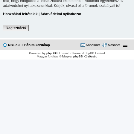
róla, hogy elfogadod a felhasználási feltételeinket, valamint egyetértesz az
adatvédelmi nyilatkozatunkkal. Kérjük, olvasd el a fórumok szabályait is!
Használati feltételek
|
Adatvédelmi nyilatkozat
Regisztráció
NB1.hu
Fórum kezdőlap
Kapcsolat
A csapat
Powered by
phpBB
® Forum Software © phpBB Limited
Magyar fordítás ©
Magyar phpBB Közösség