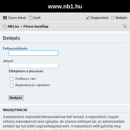
www.nb1.hu
Gyors linkek
GyIK
Regisztráció
Belépés
NB1.hu
Fórum kezdőlap
ere
Belépés
sé
s
Felhasználónév:
Jelszó:
Elfelejtettem a jelszavam
Emlékezz rám
Bejelentkezés rejtettként
REGISZTRÁCIÓ
A belépéshez regisztrált felhasználónak kell lenned. A regisztráció csupán
néhány másodpercet vesz igénybe, de számos előnnyel jár, az adminisztrátor
például így tud külön jogosultságokat adni. A regisztráció előtt győződj meg