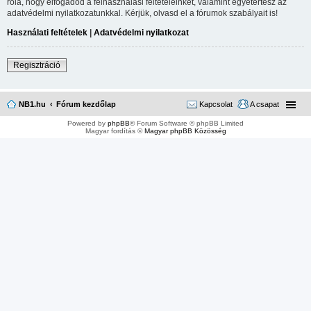
róla, hogy elfogadod a felhasználási feltételeinket, valamint egyetértesz az
adatvédelmi nyilatkozatunkkal. Kérjük, olvasd el a fórumok szabályait is!
Használati feltételek
|
Adatvédelmi nyilatkozat
Regisztráció
NB1.hu
Fórum kezdőlap
Kapcsolat
A csapat
Powered by
phpBB
® Forum Software © phpBB Limited
Magyar fordítás ©
Magyar phpBB Közösség