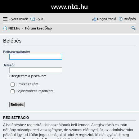
www.nb1.hu
Gyors linkek
GyIK
Regisztráció
Belépés
NB1.hu
Fórum kezdőlap
ere
Belépés
sé
s
Felhasználónév:
Jelszó:
Elfelejtettem a jelszavam
Emlékezz rám
Bejelentkezés rejtettként
REGISZTRÁCIÓ
A belépéshez regisztrált felhasználónak kell lenned. A regisztráció csupán
néhány másodpercet vesz igénybe, de számos előnnyel jár, az adminisztrátor
például így tud külön jogosultságokat adni. A regisztráció előtt győződj meg