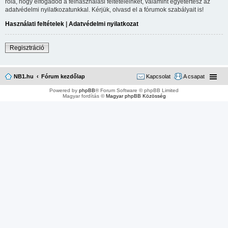
róla, hogy elfogadod a felhasználási feltételeinket, valamint egyetértesz az
adatvédelmi nyilatkozatunkkal. Kérjük, olvasd el a fórumok szabályait is!
Használati feltételek
|
Adatvédelmi nyilatkozat
Regisztráció
NB1.hu
Fórum kezdőlap
Kapcsolat
A csapat
Powered by
phpBB
® Forum Software © phpBB Limited
Magyar fordítás ©
Magyar phpBB Közösség