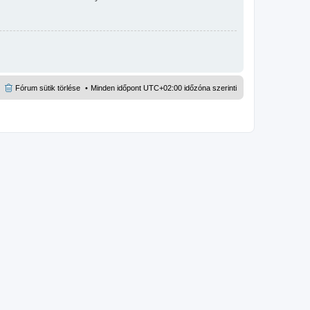
Fórum sütik törlése
Minden időpont
UTC+02:00
időzóna szerinti