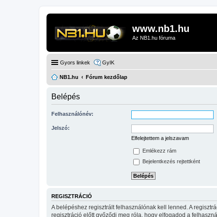
www.nb1.hu
Az NB1.hu fóruma
Gyors linkek
GyIK
NB1.hu
Fórum kezdőlap
Belépés
Felhasználónév:
Jelszó:
Elfelejtettem a jelszavam
Emlékezz rám
Bejelentkezés rejtettként
REGISZTRÁCIÓ
A belépéshez regisztrált felhasználónak kell lenned. A regiszt
regisztráció előtt győződj meg róla, hogy elfogadod a felhasznál