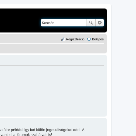
Regisztráció
Belépés
rátor például így tud külön jogosultságokat adni. A
lvasd el a fórumok szabályait is!