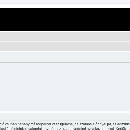
ráció csupán néhány másodpercet vesz igénybe, de számos előnnyel jár, az adminiszt
ási feltételeinket, valamint egyetértesz az adatvédelmi nyilatkozatunkkal. Kérjük, o