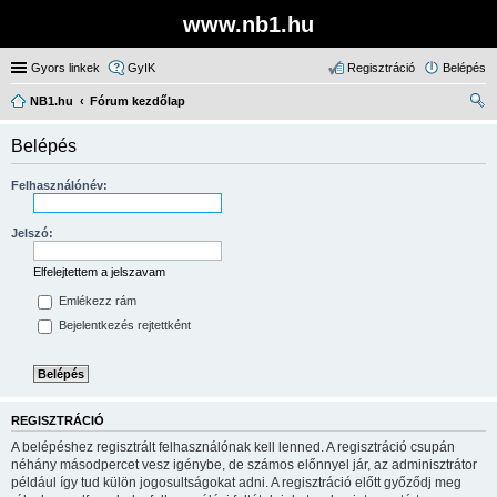
www.nb1.hu
Gyors linkek
GyIK
Regisztráció
Belépés
NB1.hu
Fórum kezdőlap
ere
Belépés
sé
s
Felhasználónév:
Jelszó:
Elfelejtettem a jelszavam
Emlékezz rám
Bejelentkezés rejtettként
REGISZTRÁCIÓ
A belépéshez regisztrált felhasználónak kell lenned. A regisztráció csupán
néhány másodpercet vesz igénybe, de számos előnnyel jár, az adminisztrátor
például így tud külön jogosultságokat adni. A regisztráció előtt győződj meg