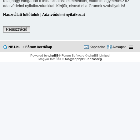
róla, hogy elfogadod a felhasználási feltételeinket, valamint egyetértesz az
adatvédelmi nyilatkozatunkkal. Kérjük, olvasd el a fórumok szabályait is!
Használati feltételek
|
Adatvédelmi nyilatkozat
Regisztráció
NB1.hu
Fórum kezdőlap
Kapcsolat
A csapat
Powered by
phpBB
® Forum Software © phpBB Limited
Magyar fordítás ©
Magyar phpBB Közösség