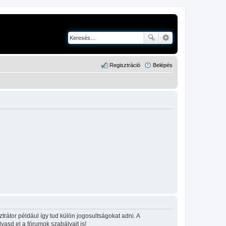
Regisztráció
Belépés
rátor például így tud külön jogosultságokat adni. A
lvasd el a fórumok szabályait is!