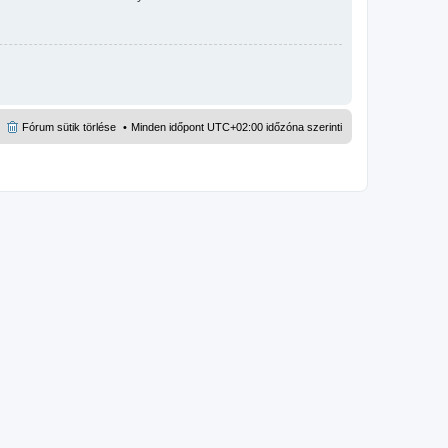
Fórum sütik törlése
Minden időpont
UTC+02:00
időzóna szerinti