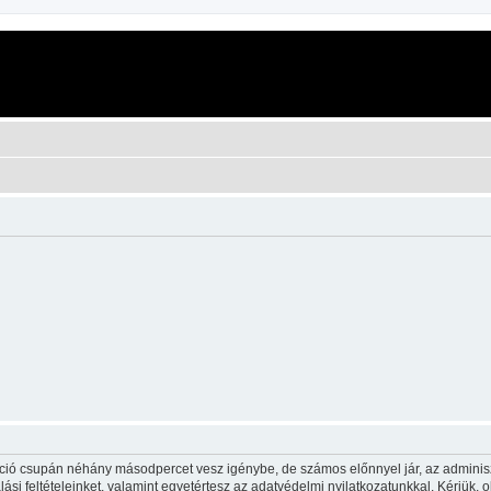
ráció csupán néhány másodpercet vesz igénybe, de számos előnnyel jár, az adminiszt
ási feltételeinket, valamint egyetértesz az adatvédelmi nyilatkozatunkkal. Kérjük, o