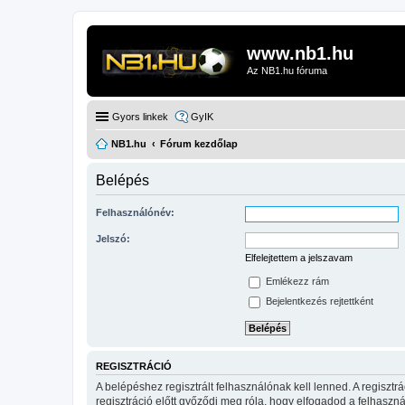
www.nb1.hu
Az NB1.hu fóruma
Gyors linkek
GyIK
NB1.hu
Fórum kezdőlap
Belépés
Felhasználónév:
Jelszó:
Elfelejtettem a jelszavam
Emlékezz rám
Bejelentkezés rejtettként
REGISZTRÁCIÓ
A belépéshez regisztrált felhasználónak kell lenned. A regiszt
regisztráció előtt győződj meg róla, hogy elfogadod a felhasznál