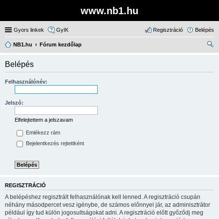
www.nb1.hu
Gyors linkek
GyIK
Regisztráció
Belépés
NB1.hu
Fórum kezdőlap
ere
Belépés
sé
s
Felhasználónév:
Jelszó:
Elfelejtettem a jelszavam
Emlékezz rám
Bejelentkezés rejtettként
REGISZTRÁCIÓ
A belépéshez regisztrált felhasználónak kell lenned. A regisztráció csupán
néhány másodpercet vesz igénybe, de számos előnnyel jár, az adminisztrátor
például így tud külön jogosultságokat adni. A regisztráció előtt győződj meg