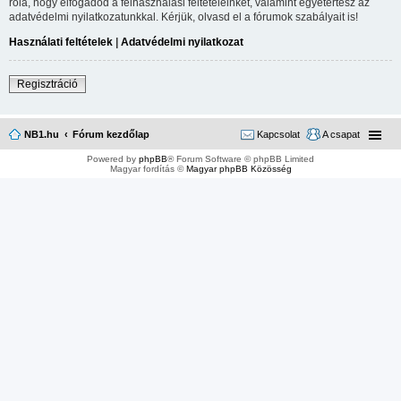
róla, hogy elfogadod a felhasználási feltételeinket, valamint egyetértesz az
adatvédelmi nyilatkozatunkkal. Kérjük, olvasd el a fórumok szabályait is!
Használati feltételek
|
Adatvédelmi nyilatkozat
Regisztráció
NB1.hu
Fórum kezdőlap
Kapcsolat
A csapat
Powered by
phpBB
® Forum Software © phpBB Limited
Magyar fordítás ©
Magyar phpBB Közösség