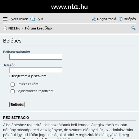
www.nb1.hu
Gyors linkek
GyIK
Regisztráció
Belépés
NB1.hu
Fórum kezdőlap
ere
Belépés
sé
s
Felhasználónév:
Jelszó:
Elfelejtettem a jelszavam
Emlékezz rám
Bejelentkezés rejtettként
REGISZTRÁCIÓ
A belépéshez regisztrált felhasználónak kell lenned. A regisztráció csupán
néhány másodpercet vesz igénybe, de számos előnnyel jár, az adminisztrátor
például így tud külön jogosultságokat adni. A regisztráció előtt győződj meg