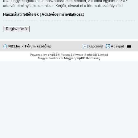
róla, hogy elfogadod a felhasználási feltételeinket, valamint egyetértesz az
adatvédelmi nyilatkozatunkkal. Kérjük, olvasd el a fórumok szabályait is!
Használati feltételek
|
Adatvédelmi nyilatkozat
Regisztráció
NB1.hu
Fórum kezdőlap
Kapcsolat
A csapat
Powered by
phpBB
® Forum Software © phpBB Limited
Magyar fordítás ©
Magyar phpBB Közösség