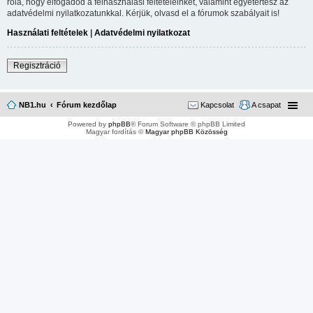
róla, hogy elfogadod a felhasználási feltételeinket, valamint egyetértesz az
adatvédelmi nyilatkozatunkkal. Kérjük, olvasd el a fórumok szabályait is!
Használati feltételek
|
Adatvédelmi nyilatkozat
Regisztráció
NB1.hu
Fórum kezdőlap
Kapcsolat
A csapat
Powered by
phpBB
® Forum Software © phpBB Limited
Magyar fordítás ©
Magyar phpBB Közösség