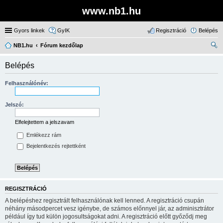
www.nb1.hu
Gyors linkek
GyIK
Regisztráció
Belépés
NB1.hu
Fórum kezdőlap
ere
Belépés
sé
s
Felhasználónév:
Jelszó:
Elfelejtettem a jelszavam
Emlékezz rám
Bejelentkezés rejtettként
REGISZTRÁCIÓ
A belépéshez regisztrált felhasználónak kell lenned. A regisztráció csupán
néhány másodpercet vesz igénybe, de számos előnnyel jár, az adminisztrátor
például így tud külön jogosultságokat adni. A regisztráció előtt győződj meg