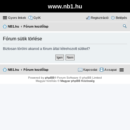
www.nb1.hu
Gyors linkek
GyIK
Regisztráció
Belépés
NB1.hu
Fórum kezdőlap
ere
Fórum sütik törlése
sé
s
Biztosan törölni akarod a fórum által létrehozott sütiket?
NB1.hu
Fórum kezdőlap
Kapcsolat
A csapat
Powered by
phpBB
® Forum Software © phpBB Limited
Magyar fordítás ©
Magyar phpBB Közösség