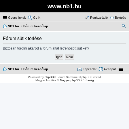
www.nb1.hu
Gyors linkek
GyIK
Regisztráció
Belépés
NB1.hu
Fórum kezdőlap
ere
Fórum sütik törlése
sé
s
Biztosan törölni akarod a fórum által létrehozott sütiket?
NB1.hu
Fórum kezdőlap
Kapcsolat
A csapat
Powered by
phpBB
® Forum Software © phpBB Limited
Magyar fordítás ©
Magyar phpBB Közösség