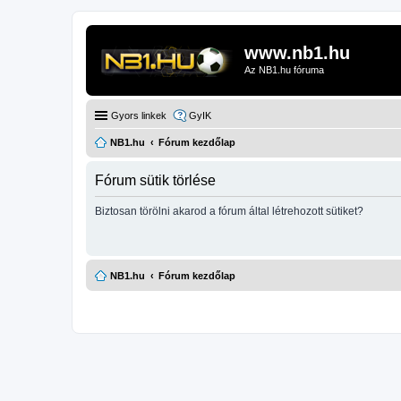
www.nb1.hu
Az NB1.hu fóruma
Gyors linkek
GyIK
NB1.hu
Fórum kezdőlap
Fórum sütik törlése
Biztosan törölni akarod a fórum által létrehozott sütiket?
NB1.hu
Fórum kezdőlap