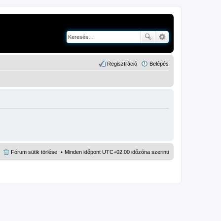
Regisztráció
Belépés
Fórum sütik törlése
Minden időpont
UTC+02:00
időzóna szerinti