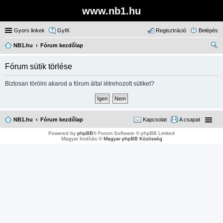
www.nb1.hu
Gyors linkek
GyIK
Regisztráció
Belépés
NB1.hu
Fórum kezdőlap
ere
Fórum sütik törlése
sé
s
Biztosan törölni akarod a fórum által létrehozott sütiket?
NB1.hu
Fórum kezdőlap
Kapcsolat
A csapat
Powered by
phpBB
® Forum Software © phpBB Limited
Magyar fordítás ©
Magyar phpBB Közösség