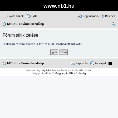
www.nb1.hu
Gyors linkek
GyIK
Regisztráció
Belépés
NB1.hu
Fórum kezdőlap
ere
Fórum sütik törlése
sé
s
Biztosan törölni akarod a fórum által létrehozott sütiket?
NB1.hu
Fórum kezdőlap
Kapcsolat
A csapat
Powered by
phpBB
® Forum Software © phpBB Limited
Magyar fordítás ©
Magyar phpBB Közösség