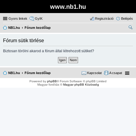
www.nb1.hu
Gyors linkek
GyIK
Regisztráció
Belépés
NB1.hu
Fórum kezdőlap
ere
Fórum sütik törlése
sé
s
Biztosan törölni akarod a fórum által létrehozott sütiket?
NB1.hu
Fórum kezdőlap
Kapcsolat
A csapat
Powered by
phpBB
® Forum Software © phpBB Limited
Magyar fordítás ©
Magyar phpBB Közösség