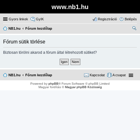
www.nb1.hu
Gyors linkek
GyIK
Regisztráció
Belépés
NB1.hu
Fórum kezdőlap
ere
Fórum sütik törlése
sé
s
Biztosan törölni akarod a fórum által létrehozott sütiket?
NB1.hu
Fórum kezdőlap
Kapcsolat
A csapat
Powered by
phpBB
® Forum Software © phpBB Limited
Magyar fordítás ©
Magyar phpBB Közösség