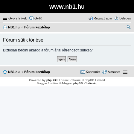
www.nb1.hu
Gyors linkek
GyIK
Regisztráció
Belépés
NB1.hu
Fórum kezdőlap
ere
Fórum sütik törlése
sé
s
Biztosan törölni akarod a fórum által létrehozott sütiket?
NB1.hu
Fórum kezdőlap
Kapcsolat
A csapat
Powered by
phpBB
® Forum Software © phpBB Limited
Magyar fordítás ©
Magyar phpBB Közösség