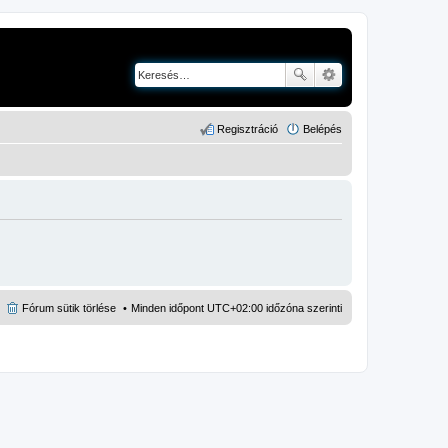
Regisztráció
Belépés
Fórum sütik törlése
Minden időpont
UTC+02:00
időzóna szerinti