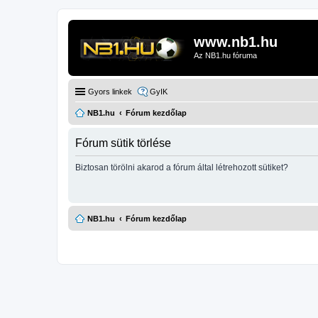
www.nb1.hu
Az NB1.hu fóruma
Gyors linkek
GyIK
NB1.hu
Fórum kezdőlap
Fórum sütik törlése
Biztosan törölni akarod a fórum által létrehozott sütiket?
NB1.hu
Fórum kezdőlap