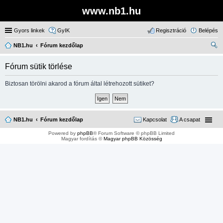
www.nb1.hu
Gyors linkek
GyIK
Regisztráció
Belépés
NB1.hu
Fórum kezdőlap
ere
Fórum sütik törlése
sé
s
Biztosan törölni akarod a fórum által létrehozott sütiket?
NB1.hu
Fórum kezdőlap
Kapcsolat
A csapat
Powered by
phpBB
® Forum Software © phpBB Limited
Magyar fordítás ©
Magyar phpBB Közösség