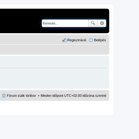
Regisztráció
Belépés
Fórum sütik törlése
Minden időpont
UTC+02:00
időzóna szerinti