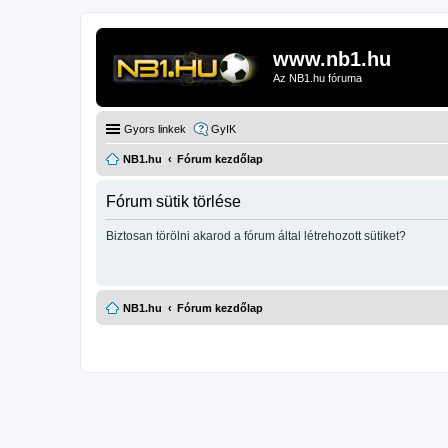
www.nb1.hu
Az NB1.hu fóruma
Gyors linkek
GyIK
NB1.hu
Fórum kezdőlap
Fórum sütik törlése
Biztosan törölni akarod a fórum által létrehozott sütiket?
NB1.hu
Fórum kezdőlap