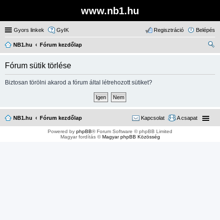
www.nb1.hu
Gyors linkek
GyIK
Regisztráció
Belépés
NB1.hu
Fórum kezdőlap
ere
Fórum sütik törlése
sé
s
Biztosan törölni akarod a fórum által létrehozott sütiket?
NB1.hu
Fórum kezdőlap
Kapcsolat
A csapat
Powered by
phpBB
® Forum Software © phpBB Limited
Magyar fordítás ©
Magyar phpBB Közösség