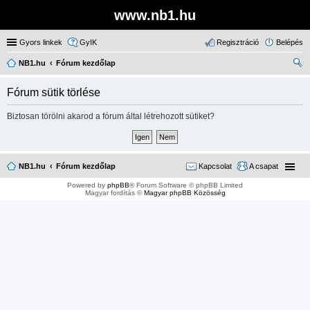
www.nb1.hu
Gyors linkek
GyIK
Regisztráció
Belépés
NB1.hu
Fórum kezdőlap
ere
Fórum sütik törlése
sé
s
Biztosan törölni akarod a fórum által létrehozott sütiket?
NB1.hu
Fórum kezdőlap
Kapcsolat
A csapat
Powered by
phpBB
® Forum Software © phpBB Limited
Magyar fordítás ©
Magyar phpBB Közösség