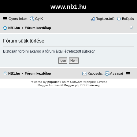
www.nb1.hu
Gyors linkek
GyIK
Regisztráció
Belépés
NB1.hu
Fórum kezdőlap
ere
Fórum sütik törlése
sé
s
Biztosan törölni akarod a fórum által létrehozott sütiket?
NB1.hu
Fórum kezdőlap
Kapcsolat
A csapat
Powered by
phpBB
® Forum Software © phpBB Limited
Magyar fordítás ©
Magyar phpBB Közösség