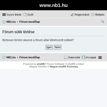
www.nb1.hu
Gyors linkek
GyIK
Regisztráció
Belépés
NB1.hu
Fórum kezdőlap
ere
Fórum sütik törlése
sé
s
Biztosan törölni akarod a fórum által létrehozott sütiket?
NB1.hu
Fórum kezdőlap
Kapcsolat
A csapat
Powered by
phpBB
® Forum Software © phpBB Limited
Magyar fordítás ©
Magyar phpBB Közösség