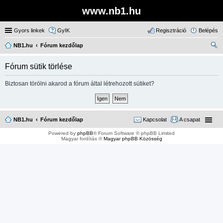
www.nb1.hu
Gyors linkek
GyIK
Regisztráció
Belépés
NB1.hu
Fórum kezdőlap
ere
Fórum sütik törlése
sé
s
Biztosan törölni akarod a fórum által létrehozott sütiket?
NB1.hu
Fórum kezdőlap
Kapcsolat
A csapat
Powered by
phpBB
® Forum Software © phpBB Limited
Magyar fordítás ©
Magyar phpBB Közösség