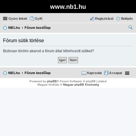
www.nb1.hu
Gyors linkek
GyIK
Regisztráció
Belépés
NB1.hu
Fórum kezdőlap
ere
Fórum sütik törlése
sé
s
Biztosan törölni akarod a fórum által létrehozott sütiket?
NB1.hu
Fórum kezdőlap
Kapcsolat
A csapat
Powered by
phpBB
® Forum Software © phpBB Limited
Magyar fordítás ©
Magyar phpBB Közösség