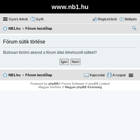
www.nb1.hu
Gyors linkek
GyIK
Regisztráció
Belépés
NB1.hu
Fórum kezdőlap
ere
Fórum sütik törlése
sé
s
Biztosan törölni akarod a fórum által létrehozott sütiket?
NB1.hu
Fórum kezdőlap
Kapcsolat
A csapat
Powered by
phpBB
® Forum Software © phpBB Limited
Magyar fordítás ©
Magyar phpBB Közösség