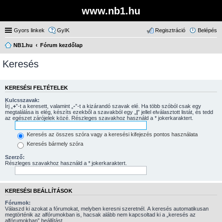
www.nb1.hu
Gyors linkek
GyIK
Regisztráció
Belépés
NB1.hu
Fórum kezdőlap
Keresés
KERESÉSI FELTÉTELEK
Kulcsszavak:
Írj „
+
”-t a keresett, valamint „
-
”-t a kizárandó szavak elé. Ha több szóból csak egy
megtalálása is elég, készíts ezekből a szavakból egy „
|
” jellel elválasztott listát, és tedd
az egészet zárójelek közé. Részleges szavakhoz használd a * jokerkaraktert.
Keresés az összes szóra vagy a keresési kifejezés pontos használata
Keresés bármely szóra
Szerző:
Részleges szavakhoz használd a * jokerkaraktert.
KERESÉSI BEÁLLÍTÁSOK
Fórumok:
Válaszd ki azokat a fórumokat, melyben keresni szeretnél. A keresés automatikusan
megtörténik az alfórumokban is, hacsak alább nem kapcsoltad ki a „keresés az
alfórumokban” beállítást.