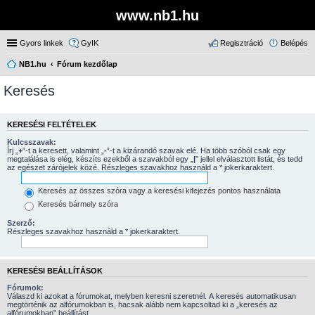
www.nb1.hu
Gyors linkek
GyIK
Regisztráció
Belépés
NB1.hu
Fórum kezdőlap
Keresés
KERESÉSI FELTÉTELEK
Kulcsszavak:
Írj „
+
”-t a keresett, valamint „
-
”-t a kizárandó szavak elé. Ha több szóból csak egy
megtalálása is elég, készíts ezekből a szavakból egy „
|
” jellel elválasztott listát, és tedd
az egészet zárójelek közé. Részleges szavakhoz használd a * jokerkaraktert.
Keresés az összes szóra vagy a keresési kifejezés pontos használata
Keresés bármely szóra
Szerző:
Részleges szavakhoz használd a * jokerkaraktert.
KERESÉSI BEÁLLÍTÁSOK
Fórumok:
Válaszd ki azokat a fórumokat, melyben keresni szeretnél. A keresés automatikusan
megtörténik az alfórumokban is, hacsak alább nem kapcsoltad ki a „keresés az
alfórumokban” beállítást.