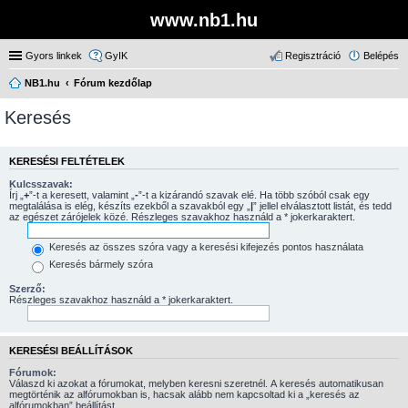
www.nb1.hu
Gyors linkek
GyIK
Regisztráció
Belépés
NB1.hu
Fórum kezdőlap
Keresés
KERESÉSI FELTÉTELEK
Kulcsszavak:
Írj „
+
”-t a keresett, valamint „
-
”-t a kizárandó szavak elé. Ha több szóból csak egy
megtalálása is elég, készíts ezekből a szavakból egy „
|
” jellel elválasztott listát, és tedd
az egészet zárójelek közé. Részleges szavakhoz használd a * jokerkaraktert.
Keresés az összes szóra vagy a keresési kifejezés pontos használata
Keresés bármely szóra
Szerző:
Részleges szavakhoz használd a * jokerkaraktert.
KERESÉSI BEÁLLÍTÁSOK
Fórumok:
Válaszd ki azokat a fórumokat, melyben keresni szeretnél. A keresés automatikusan
megtörténik az alfórumokban is, hacsak alább nem kapcsoltad ki a „keresés az
alfórumokban” beállítást.