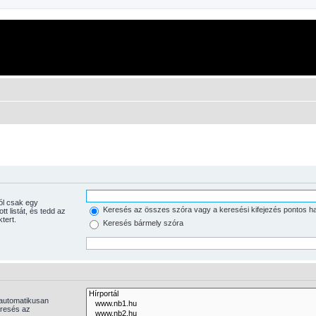
Keresés az összes szóra vagy a keresési kifejezés pontos h
tott listát, és tedd az
tert.
Keresés bármely szóra
 automatikusan
eresés az