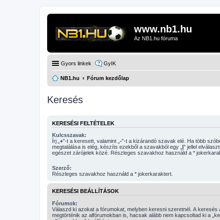
www.nb1.hu
Az NB1.hu fóruma
Gyors linkek
GyIK
NB1.hu
Fórum kezdőlap
Keresés
KERESÉSI FELTÉTELEK
Kulcsszavak:
Írj „
+
”-t a keresett, valamint „
-
”-t a kizárandó szavak elé. Ha több szóból csak egy
megtalálása is elég, készíts ezekből a szavakból egy „
|
” jellel elválasz
egészet zárójelek közé. Részleges szavakhoz használd a * jokerkarak
Szerző:
Részleges szavakhoz használd a * jokerkaraktert.
KERESÉSI BEÁLLÍTÁSOK
Fórumok:
Válaszd ki azokat a fórumokat, melyben keresni szeretnél. A keresés
megtörténik az alfórumokban is, hacsak alább nem kapcsoltad ki a „k