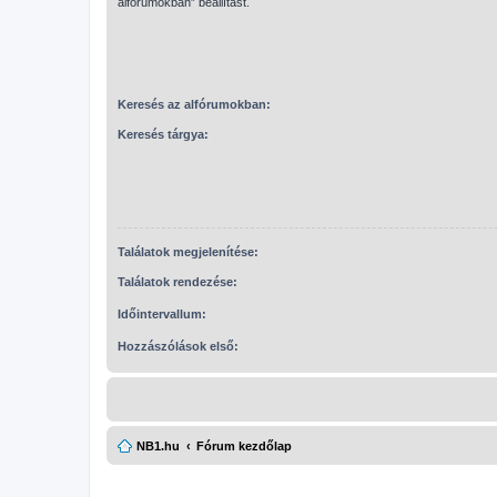
alfórumokban” beállítást.
Keresés az alfórumokban:
Keresés tárgya:
Találatok megjelenítése:
Találatok rendezése:
Időintervallum:
Hozzászólások első:
NB1.hu
Fórum kezdőlap