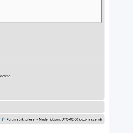
orrend
Fórum sütik törlése
Minden időpont
UTC+02:00
időzóna szerinti