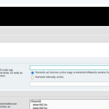
Keresés az összes szóra vagy a keresési kifejezés pontos h
tott listát, és tedd az
tert.
Keresés bármely szóra
 automatikusan
eresés az