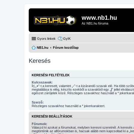
www.nb1.hu
Az NB1.hu fóruma
Gyors linkek
GyIK
NB1.hu
Fórum kezdőlap
Keresés
KERESÉSI FELTÉTELEK
Kulcsszavak:
Írj „
+
”-t a keresett, valamint „
-
”-t a kizárandó szavak elé. Ha több szóból csak egy
megtalálása is elég, készíts ezekből a szavakból egy „
|
” jellel elválasz
egészet zárójelek közé. Részleges szavakhoz használd a * jokerkarak
Szerző:
Részleges szavakhoz használd a * jokerkaraktert.
KERESÉSI BEÁLLÍTÁSOK
Fórumok:
Válaszd ki azokat a fórumokat, melyben keresni szeretnél. A keresés
megtörténik az alfórumokban is, hacsak alább nem kapcsoltad ki a „k