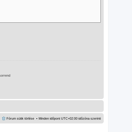
orrend
Fórum sütik törlése
Minden időpont
UTC+02:00
időzóna szerinti