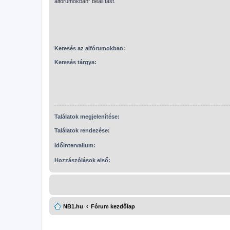
alfórumokban” beállítást.
Keresés az alfórumokban:
Keresés tárgya:
Találatok megjelenítése:
Találatok rendezése:
Időintervallum:
Hozzászólások első:
NB1.hu
Fórum kezdőlap