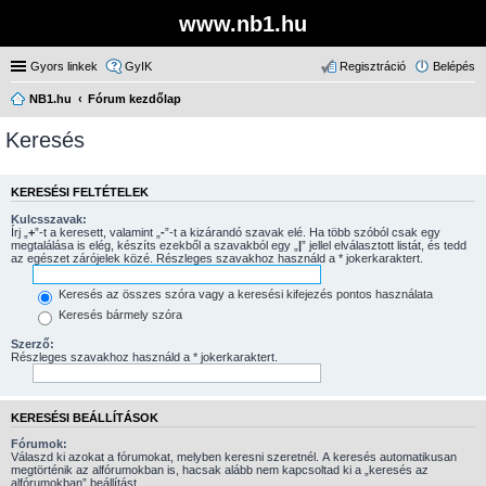
www.nb1.hu
Gyors linkek
GyIK
Regisztráció
Belépés
NB1.hu
Fórum kezdőlap
Keresés
KERESÉSI FELTÉTELEK
Kulcsszavak:
Írj „
+
”-t a keresett, valamint „
-
”-t a kizárandó szavak elé. Ha több szóból csak egy
megtalálása is elég, készíts ezekből a szavakból egy „
|
” jellel elválasztott listát, és tedd
az egészet zárójelek közé. Részleges szavakhoz használd a * jokerkaraktert.
Keresés az összes szóra vagy a keresési kifejezés pontos használata
Keresés bármely szóra
Szerző:
Részleges szavakhoz használd a * jokerkaraktert.
KERESÉSI BEÁLLÍTÁSOK
Fórumok:
Válaszd ki azokat a fórumokat, melyben keresni szeretnél. A keresés automatikusan
megtörténik az alfórumokban is, hacsak alább nem kapcsoltad ki a „keresés az
alfórumokban” beállítást.