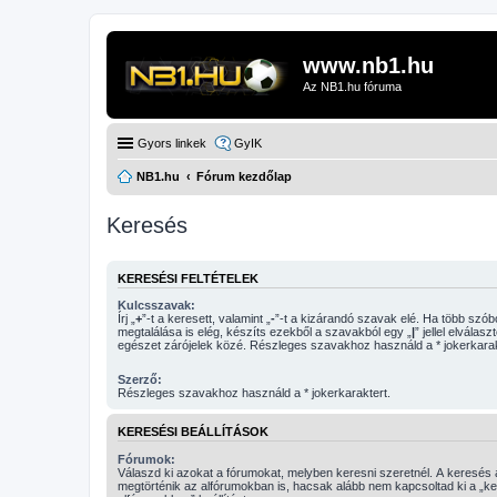
www.nb1.hu
Az NB1.hu fóruma
Gyors linkek
GyIK
NB1.hu
Fórum kezdőlap
Keresés
KERESÉSI FELTÉTELEK
Kulcsszavak:
Írj „
+
”-t a keresett, valamint „
-
”-t a kizárandó szavak elé. Ha több szóból csak egy
megtalálása is elég, készíts ezekből a szavakból egy „
|
” jellel elválasz
egészet zárójelek közé. Részleges szavakhoz használd a * jokerkarak
Szerző:
Részleges szavakhoz használd a * jokerkaraktert.
KERESÉSI BEÁLLÍTÁSOK
Fórumok:
Válaszd ki azokat a fórumokat, melyben keresni szeretnél. A keresés
megtörténik az alfórumokban is, hacsak alább nem kapcsoltad ki a „k