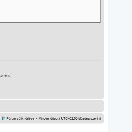
orrend
Fórum sütik törlése
Minden időpont
UTC+02:00
időzóna szerinti