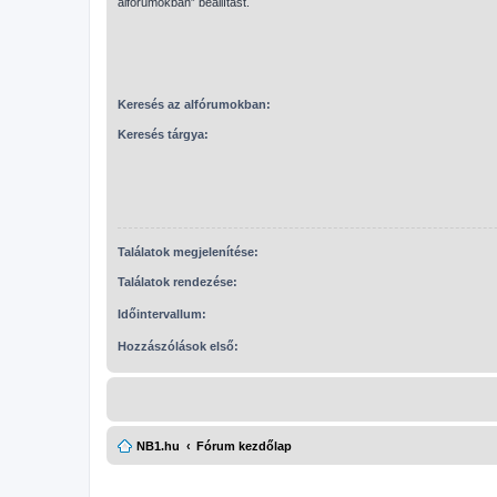
alfórumokban” beállítást.
Keresés az alfórumokban:
Keresés tárgya:
Találatok megjelenítése:
Találatok rendezése:
Időintervallum:
Hozzászólások első:
NB1.hu
Fórum kezdőlap