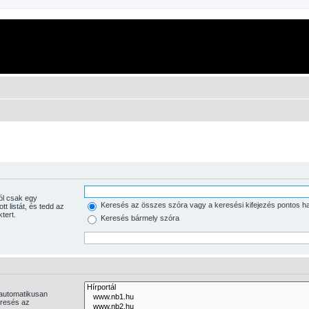
Keresés az összes szóra vagy a keresési kifejezés pontos h
tott listát, és tedd az
tert.
Keresés bármely szóra
 automatikusan
eresés az