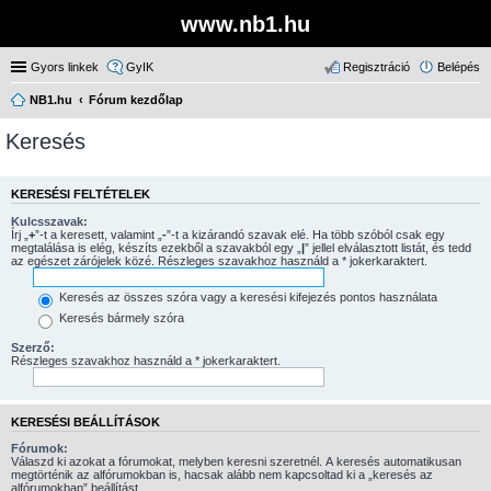
www.nb1.hu
Gyors linkek
GyIK
Regisztráció
Belépés
NB1.hu
Fórum kezdőlap
Keresés
KERESÉSI FELTÉTELEK
Kulcsszavak:
Írj „
+
”-t a keresett, valamint „
-
”-t a kizárandó szavak elé. Ha több szóból csak egy
megtalálása is elég, készíts ezekből a szavakból egy „
|
” jellel elválasztott listát, és tedd
az egészet zárójelek közé. Részleges szavakhoz használd a * jokerkaraktert.
Keresés az összes szóra vagy a keresési kifejezés pontos használata
Keresés bármely szóra
Szerző:
Részleges szavakhoz használd a * jokerkaraktert.
KERESÉSI BEÁLLÍTÁSOK
Fórumok:
Válaszd ki azokat a fórumokat, melyben keresni szeretnél. A keresés automatikusan
megtörténik az alfórumokban is, hacsak alább nem kapcsoltad ki a „keresés az
alfórumokban” beállítást.