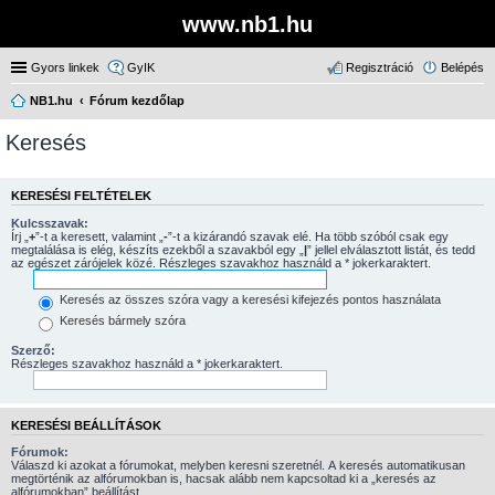
www.nb1.hu
Gyors linkek
GyIK
Regisztráció
Belépés
NB1.hu
Fórum kezdőlap
Keresés
KERESÉSI FELTÉTELEK
Kulcsszavak:
Írj „
+
”-t a keresett, valamint „
-
”-t a kizárandó szavak elé. Ha több szóból csak egy
megtalálása is elég, készíts ezekből a szavakból egy „
|
” jellel elválasztott listát, és tedd
az egészet zárójelek közé. Részleges szavakhoz használd a * jokerkaraktert.
Keresés az összes szóra vagy a keresési kifejezés pontos használata
Keresés bármely szóra
Szerző:
Részleges szavakhoz használd a * jokerkaraktert.
KERESÉSI BEÁLLÍTÁSOK
Fórumok:
Válaszd ki azokat a fórumokat, melyben keresni szeretnél. A keresés automatikusan
megtörténik az alfórumokban is, hacsak alább nem kapcsoltad ki a „keresés az
alfórumokban” beállítást.