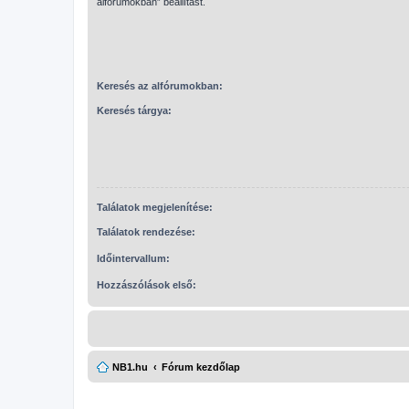
alfórumokban” beállítást.
Keresés az alfórumokban:
Keresés tárgya:
Találatok megjelenítése:
Találatok rendezése:
Időintervallum:
Hozzászólások első:
NB1.hu
Fórum kezdőlap