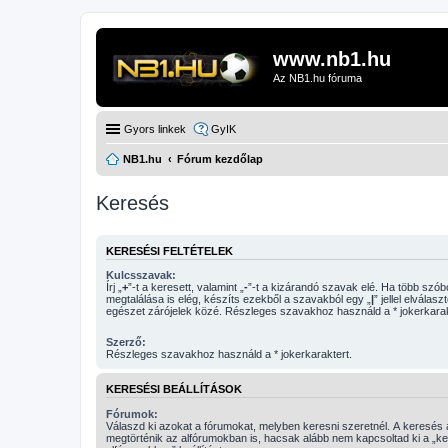
www.nb1.hu
Az NB1.hu fóruma
Gyors linkek
GyIK
NB1.hu
Fórum kezdőlap
Keresés
KERESÉSI FELTÉTELEK
Kulcsszavak:
Írj „
+
”-t a keresett, valamint „
-
”-t a kizárandó szavak elé. Ha több szóból csak egy
megtalálása is elég, készíts ezekből a szavakból egy „
|
” jellel elválasz
egészet zárójelek közé. Részleges szavakhoz használd a * jokerkarak
Szerző:
Részleges szavakhoz használd a * jokerkaraktert.
KERESÉSI BEÁLLÍTÁSOK
Fórumok:
Válaszd ki azokat a fórumokat, melyben keresni szeretnél. A keresés
megtörténik az alfórumokban is, hacsak alább nem kapcsoltad ki a „k