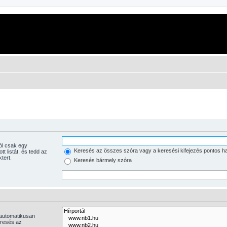
Keresés az összes szóra vagy a keresési kifejezés pontos h
tott listát, és tedd az
tert.
Keresés bármely szóra
 automatikusan
eresés az