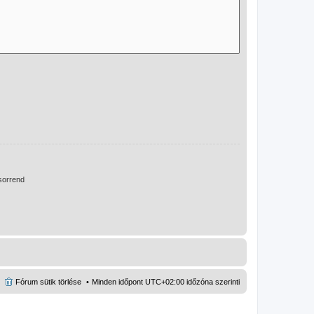
orrend
Fórum sütik törlése
Minden időpont
UTC+02:00
időzóna szerinti