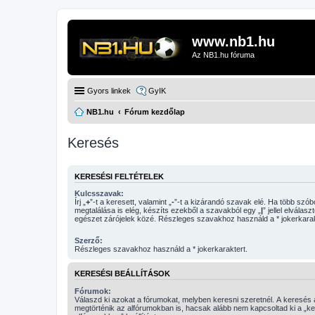
www.nb1.hu
Az NB1.hu fóruma
Gyors linkek
GyIK
NB1.hu
Fórum kezdőlap
Keresés
KERESÉSI FELTÉTELEK
Kulcsszavak:
Írj „
+
”-t a keresett, valamint „
-
”-t a kizárandó szavak elé. Ha több szóból csak egy
megtalálása is elég, készíts ezekből a szavakból egy „
|
” jellel elválasz
egészet zárójelek közé. Részleges szavakhoz használd a * jokerkarak
Szerző:
Részleges szavakhoz használd a * jokerkaraktert.
KERESÉSI BEÁLLÍTÁSOK
Fórumok:
Válaszd ki azokat a fórumokat, melyben keresni szeretnél. A keresés
megtörténik az alfórumokban is, hacsak alább nem kapcsoltad ki a „k