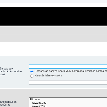
Keresés az összes szóra vagy a keresési kifejezés pontos h
tott listát, és tedd az
tert.
Keresés bármely szóra
 automatikusan
eresés az