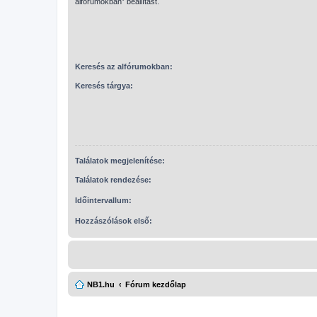
alfórumokban” beállítást.
Keresés az alfórumokban:
Keresés tárgya:
Találatok megjelenítése:
Találatok rendezése:
Időintervallum:
Hozzászólások első:
NB1.hu
Fórum kezdőlap