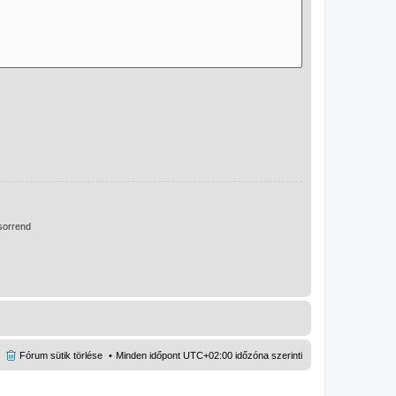
orrend
Fórum sütik törlése
Minden időpont
UTC+02:00
időzóna szerinti