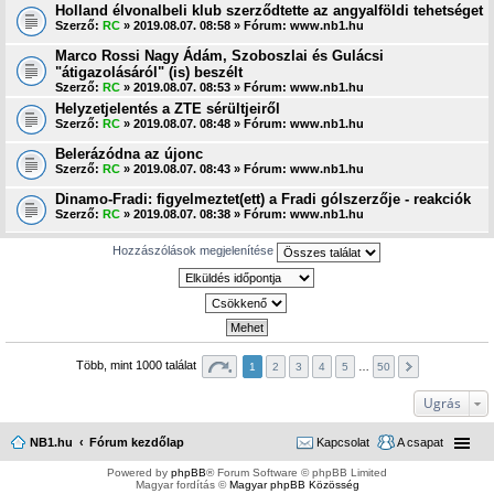
Holland élvonalbeli klub szerződtette az angyalföldi tehetséget
Szerző:
RC
» 2019.08.07. 08:58 » Fórum:
www.nb1.hu
Marco Rossi Nagy Ádám, Szoboszlai és Gulácsi
"átigazolásáról" (is) beszélt
Szerző:
RC
» 2019.08.07. 08:53 » Fórum:
www.nb1.hu
Helyzetjelentés a ZTE sérültjeiről
Szerző:
RC
» 2019.08.07. 08:48 » Fórum:
www.nb1.hu
Belerázódna az újonc
Szerző:
RC
» 2019.08.07. 08:43 » Fórum:
www.nb1.hu
Dinamo-Fradi: figyelmeztet(ett) a Fradi gólszerzője - reakciók
Szerző:
RC
» 2019.08.07. 08:38 » Fórum:
www.nb1.hu
Hozzászólások megjelenítése
Több, mint 1000 találat
1
2
3
4
5
…
50
Ugrás
NB1.hu
Fórum kezdőlap
Kapcsolat
A csapat
Powered by
phpBB
® Forum Software © phpBB Limited
Magyar fordítás ©
Magyar phpBB Közösség