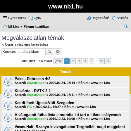
www.nb1.hu
Gyors linkek
GyIK
Regisztráció
Belépés
NB1.hu
Fórum kezdőlap
ere
Megválaszolatlan témák
sé
Ugrás a részletes kereséshez
s
Több, mint 1000 találat
1
2
3
4
5
…
50
Témák
Paks - Debrecen 4:2
Szerző:
SuperDepor
» 2020.02.24. 07:44 » Fórum:
www.nb1.hu
Kisvárda - DVTK 2:2
Szerző:
SuperDepor
» 2020.02.24. 07:41 » Fórum:
www.nb1.hu
Keddi foci: Újpest-Vidi Szegeden
Szerző:
RC
» 2020.02.11. 16:27 » Fórum:
www.nb1.hu
A válogatott futballista elmondta kit tart a titkos esélyesnek
Szerző:
SuperDepor
» 2019.10.23. 10:00 » Fórum:
www.nb1.hu
Vasas-Hali: Szanyó kivizsgáltatná Torghellét, majd megjelent