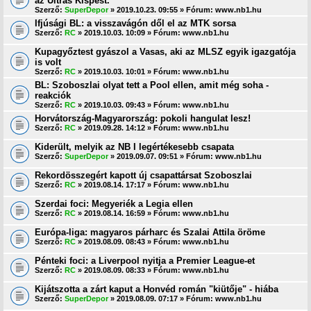
az Ultras Kispest.
Szerző:
SuperDepor
» 2019.10.23. 09:55 » Fórum:
www.nb1.hu
Ifjúsági BL: a visszavágón dől el az MTK sorsa
Szerző:
RC
» 2019.10.03. 10:09 » Fórum:
www.nb1.hu
Kupagyőztest gyászol a Vasas, aki az MLSZ egyik igazgatója
is volt
Szerző:
RC
» 2019.10.03. 10:01 » Fórum:
www.nb1.hu
BL: Szoboszlai olyat tett a Pool ellen, amit még soha -
reakciók
Szerző:
RC
» 2019.10.03. 09:43 » Fórum:
www.nb1.hu
Horvátország-Magyarország: pokoli hangulat lesz!
Szerző:
RC
» 2019.09.28. 14:12 » Fórum:
www.nb1.hu
Kiderült, melyik az NB I legértékesebb csapata
Szerző:
SuperDepor
» 2019.09.07. 09:51 » Fórum:
www.nb1.hu
Rekordösszegért kapott új csapattársat Szoboszlai
Szerző:
RC
» 2019.08.14. 17:17 » Fórum:
www.nb1.hu
Szerdai foci: Megyeriék a Legia ellen
Szerző:
RC
» 2019.08.14. 16:59 » Fórum:
www.nb1.hu
Európa-liga: magyaros párharc és Szalai Attila öröme
Szerző:
RC
» 2019.08.09. 08:43 » Fórum:
www.nb1.hu
Pénteki foci: a Liverpool nyitja a Premier League-et
Szerző:
RC
» 2019.08.09. 08:33 » Fórum:
www.nb1.hu
Kijátszotta a zárt kaput a Honvéd román "kiütője" - hiába
Szerző:
SuperDepor
» 2019.08.09. 07:17 » Fórum:
www.nb1.hu