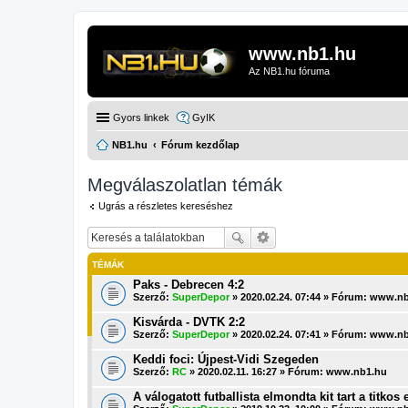
www.nb1.hu
Az NB1.hu fóruma
Gyors linkek
GyIK
NB1.hu
Fórum kezdőlap
Megválaszolatlan témák
Ugrás a részletes kereséshez
TÉMÁK
Paks - Debrecen 4:2
Szerző:
SuperDepor
» 2020.02.24. 07:44 » Fórum:
www.nb
Kisvárda - DVTK 2:2
Szerző:
SuperDepor
» 2020.02.24. 07:41 » Fórum:
www.nb
Keddi foci: Újpest-Vidi Szegeden
Szerző:
RC
» 2020.02.11. 16:27 » Fórum:
www.nb1.hu
A válogatott futballista elmondta kit tart a titkos