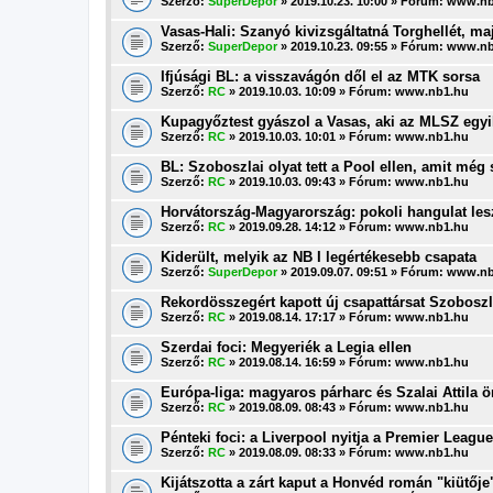
Szerző:
SuperDepor
» 2019.10.23. 10:00 » Fórum:
www.nb
Vasas-Hali: Szanyó kivizsgáltatná Torghellét, ma
Szerző:
SuperDepor
» 2019.10.23. 09:55 » Fórum:
www.nb
Ifjúsági BL: a visszavágón dől el az MTK sorsa
Szerző:
RC
» 2019.10.03. 10:09 » Fórum:
www.nb1.hu
Kupagyőztest gyászol a Vasas, aki az MLSZ egyik
Szerző:
RC
» 2019.10.03. 10:01 » Fórum:
www.nb1.hu
BL: Szoboszlai olyat tett a Pool ellen, amit még 
Szerző:
RC
» 2019.10.03. 09:43 » Fórum:
www.nb1.hu
Horvátország-Magyarország: pokoli hangulat les
Szerző:
RC
» 2019.09.28. 14:12 » Fórum:
www.nb1.hu
Kiderült, melyik az NB I legértékesebb csapata
Szerző:
SuperDepor
» 2019.09.07. 09:51 » Fórum:
www.nb
Rekordösszegért kapott új csapattársat Szoboszl
Szerző:
RC
» 2019.08.14. 17:17 » Fórum:
www.nb1.hu
Szerdai foci: Megyeriék a Legia ellen
Szerző:
RC
» 2019.08.14. 16:59 » Fórum:
www.nb1.hu
Európa-liga: magyaros párharc és Szalai Attila 
Szerző:
RC
» 2019.08.09. 08:43 » Fórum:
www.nb1.hu
Pénteki foci: a Liverpool nyitja a Premier League
Szerző:
RC
» 2019.08.09. 08:33 » Fórum:
www.nb1.hu
Kijátszotta a zárt kaput a Honvéd román "kiütője"