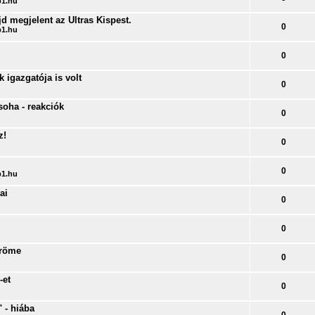
1.hu
jd megjelent az Ultras Kispest.
0
1.hu
0
 igazgatója is volt
0
soha - reakciók
0
z!
0
0
1.hu
ai
0
0
öröme
0
-et
0
 - hiába