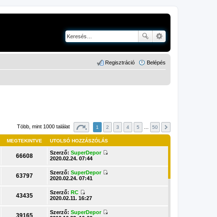
Regisztráció
Belépés
Több, mint 1000 találat
1
2
3
4
5
…
50
MEGTEKINTVE
UTOLSÓ HOZZÁSZÓLÁS
Szerző:
SuperDepor
66608
U
2020.02.24. 07:44
t
o
Szerző:
SuperDepor
l
63797
U
2020.02.24. 07:41
s
t
ó
o
Szerző:
RC
h
l
43435
U
2020.02.11. 16:27
o
s
t
z
ó
o
z
Szerző:
SuperDepor
h
l
39165
á