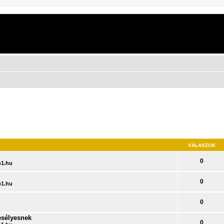
VÁLASZOK
0
1.hu
0
1.hu
0
 esélyesnek
0