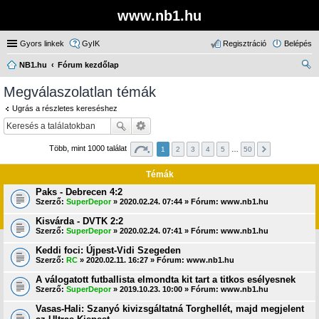
www.nb1.hu
Gyors linkek
GyIK
Regisztráció
Belépés
NB1.hu
Fórum kezdőlap
ere
Megválaszolatlan témák
sé
Ugrás a részletes kereséshez
s
Több, mint 1000 találat
1
2
3
4
5
…
50
Témák
Paks - Debrecen 4:2
Szerző:
SuperDepor
» 2020.02.24. 07:44 » Fórum:
www.nb1.hu
Kisvárda - DVTK 2:2
Szerző:
SuperDepor
» 2020.02.24. 07:41 » Fórum:
www.nb1.hu
Keddi foci: Újpest-Vidi Szegeden
Szerző:
RC
» 2020.02.11. 16:27 » Fórum:
www.nb1.hu
A válogatott futballista elmondta kit tart a titkos esélyesnek
Szerző:
SuperDepor
» 2019.10.23. 10:00 » Fórum:
www.nb1.hu
Vasas-Hali: Szanyó kivizsgáltatná Torghellét, majd megjelent