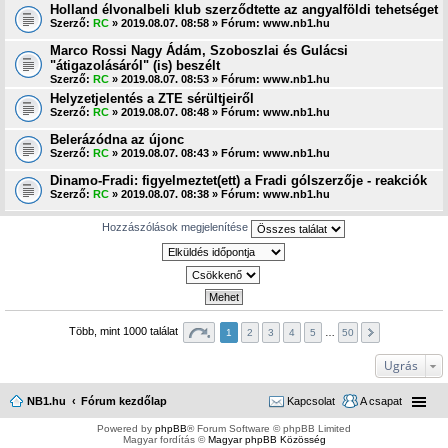
Holland élvonalbeli klub szerződtette az angyalföldi tehetséget
Szerző:
RC
» 2019.08.07. 08:58 » Fórum:
www.nb1.hu
Marco Rossi Nagy Ádám, Szoboszlai és Gulácsi
"átigazolásáról" (is) beszélt
Szerző:
RC
» 2019.08.07. 08:53 » Fórum:
www.nb1.hu
Helyzetjelentés a ZTE sérültjeiről
Szerző:
RC
» 2019.08.07. 08:48 » Fórum:
www.nb1.hu
Belerázódna az újonc
Szerző:
RC
» 2019.08.07. 08:43 » Fórum:
www.nb1.hu
Dinamo-Fradi: figyelmeztet(ett) a Fradi gólszerzője - reakciók
Szerző:
RC
» 2019.08.07. 08:38 » Fórum:
www.nb1.hu
Hozzászólások megjelenítése
Több, mint 1000 találat
1
2
3
4
5
…
50
Ugrás
NB1.hu
Fórum kezdőlap
Kapcsolat
A csapat
Powered by
phpBB
® Forum Software © phpBB Limited
Magyar fordítás ©
Magyar phpBB Közösség