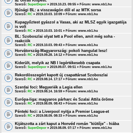
az Ultras Kispest.
Szerző:
SuperDepor
» 2019.10.23. 09:55 » Fórum:
www.nb1.hu
Ifjúsági BL: a visszavágón dől el az MTK sorsa
Szerző:
RC
» 2019.10.03. 10:09 » Fórum:
www.nb1.hu
Kupagyőztest gyászol a Vasas, aki az MLSZ egyik igazgatója
is volt
Szerző:
RC
» 2019.10.03. 10:01 » Fórum:
www.nb1.hu
BL: Szoboszlai olyat tett a Pool ellen, amit még soha -
reakciók
Szerző:
RC
» 2019.10.03. 09:43 » Fórum:
www.nb1.hu
Horvátország-Magyarország: pokoli hangulat lesz!
Szerző:
RC
» 2019.09.28. 14:12 » Fórum:
www.nb1.hu
Kiderült, melyik az NB I legértékesebb csapata
Szerző:
SuperDepor
» 2019.09.07. 09:51 » Fórum:
www.nb1.hu
Rekordösszegért kapott új csapattársat Szoboszlai
Szerző:
RC
» 2019.08.14. 17:17 » Fórum:
www.nb1.hu
Szerdai foci: Megyeriék a Legia ellen
Szerző:
RC
» 2019.08.14. 16:59 » Fórum:
www.nb1.hu
Európa-liga: magyaros párharc és Szalai Attila öröme
Szerző:
RC
» 2019.08.09. 08:43 » Fórum:
www.nb1.hu
Pénteki foci: a Liverpool nyitja a Premier League-et
Szerző:
RC
» 2019.08.09. 08:33 » Fórum:
www.nb1.hu
Kijátszotta a zárt kaput a Honvéd román "kiütője" - hiába
Szerző:
SuperDepor
» 2019.08.09. 07:17 » Fórum:
www.nb1.hu