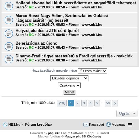
Holland élvonalbeli klub szerződtette az angyalföldi tehetséget
Szerző:
RC
» 2019.08.07. 08:58 » Fórum:
www.nb1.hu
Marco Rossi Nagy Ádám, Szoboszlai és Gulácsi
"átigazolásáról" (is) beszélt
Szerző:
RC
» 2019.08.07. 08:53 » Fórum:
www.nb1.hu
Helyzetjelentés a ZTE sérültjeiről
Szerző:
RC
» 2019.08.07. 08:48 » Fórum:
www.nb1.hu
Belerázódna az újonc
Szerző:
RC
» 2019.08.07. 08:43 » Fórum:
www.nb1.hu
Dinamo-Fradi: figyelmeztet(ett) a Fradi gólszerzője - reakciók
Szerző:
RC
» 2019.08.07. 08:38 » Fórum:
www.nb1.hu
Hozzászólások megjelenítése
Több, mint 1000 találat
1
2
3
4
5
…
50
Ugrás
NB1.hu
Fórum kezdőlap
Kapcsolat
A csapat
Powered by
phpBB
® Forum Software © phpBB Limited
Magyar fordítás ©
Magyar phpBB Közösség