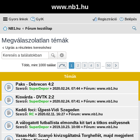
www.nb1.hu
Gyors linkek
GyIK
Regisztráció
Belépés
NB1.hu
Fórum kezdőlap
ere
Megválaszolatlan témák
sé
Ugrás a részletes kereséshez
s
Több, mint 1000 találat
1
2
3
4
5
…
50
Témák
Paks - Debrecen 4:2
Szerző:
SuperDepor
» 2020.02.24. 07:44 » Fórum:
www.nb1.hu
Kisvárda - DVTK 2:2
Szerző:
SuperDepor
» 2020.02.24. 07:41 » Fórum:
www.nb1.hu
Keddi foci: Újpest-Vidi Szegeden
Szerző:
RC
» 2020.02.11. 16:27 » Fórum:
www.nb1.hu
A válogatott futballista elmondta kit tart a titkos esélyesnek
Szerző:
SuperDepor
» 2019.10.23. 10:00 » Fórum:
www.nb1.hu
Vasas-Hali: Szanyó kivizsgáltatná Torghellét, majd megjelent