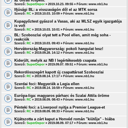
az Ultras Kispest.
Szerző:
SuperDepor
» 2019.10.23. 09:55 » Fórum:
www.nb1.hu
Ifjúsági BL: a visszavágón dől el az MTK sorsa
Szerző:
RC
» 2019.10.03. 10:09 » Fórum:
www.nb1.hu
Kupagyőztest gyászol a Vasas, aki az MLSZ egyik igazgatója
is volt
Szerző:
RC
» 2019.10.03. 10:01 » Fórum:
www.nb1.hu
BL: Szoboszlai olyat tett a Pool ellen, amit még soha -
reakciók
Szerző:
RC
» 2019.10.03. 09:43 » Fórum:
www.nb1.hu
Horvátország-Magyarország: pokoli hangulat lesz!
Szerző:
RC
» 2019.09.28. 14:12 » Fórum:
www.nb1.hu
Kiderült, melyik az NB I legértékesebb csapata
Szerző:
SuperDepor
» 2019.09.07. 09:51 » Fórum:
www.nb1.hu
Rekordösszegért kapott új csapattársat Szoboszlai
Szerző:
RC
» 2019.08.14. 17:17 » Fórum:
www.nb1.hu
Szerdai foci: Megyeriék a Legia ellen
Szerző:
RC
» 2019.08.14. 16:59 » Fórum:
www.nb1.hu
Európa-liga: magyaros párharc és Szalai Attila öröme
Szerző:
RC
» 2019.08.09. 08:43 » Fórum:
www.nb1.hu
Pénteki foci: a Liverpool nyitja a Premier League-et
Szerző:
RC
» 2019.08.09. 08:33 » Fórum:
www.nb1.hu
Kijátszotta a zárt kaput a Honvéd román "kiütője" - hiába
Szerző:
SuperDepor
» 2019.08.09. 07:17 » Fórum:
www.nb1.hu