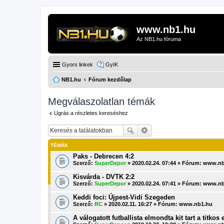
www.nb1.hu
Az NB1.hu fóruma
Gyors linkek
GyIK
NB1.hu
Fórum kezdőlap
Megválaszolatlan témák
Ugrás a részletes kereséshez
TÉMÁK
Paks - Debrecen 4:2
Szerző:
SuperDepor
» 2020.02.24. 07:44 » Fórum:
www.nb
Kisvárda - DVTK 2:2
Szerző:
SuperDepor
» 2020.02.24. 07:41 » Fórum:
www.nb
Keddi foci: Újpest-Vidi Szegeden
Szerző:
RC
» 2020.02.11. 16:27 » Fórum:
www.nb1.hu
A válogatott futballista elmondta kit tart a titkos