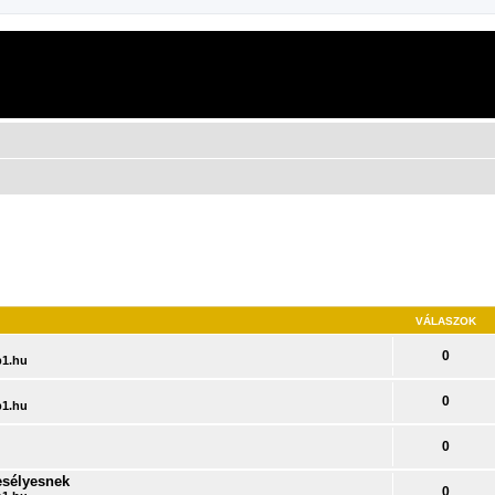
VÁLASZOK
0
1.hu
0
1.hu
0
 esélyesnek
0