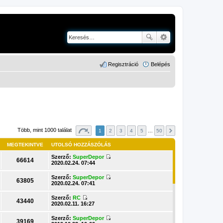
Regisztráció
Belépés
Több, mint 1000 találat
1
2
3
4
5
…
50
MEGTEKINTVE
UTOLSÓ HOZZÁSZÓLÁS
Szerző:
SuperDepor
66614
U
2020.02.24. 07:44
t
o
Szerző:
SuperDepor
l
63805
U
2020.02.24. 07:41
s
t
ó
o
Szerző:
RC
h
l
43440
U
2020.02.11. 16:27
o
s
t
z
ó
o
z
Szerző:
SuperDepor
h
l
39169
á