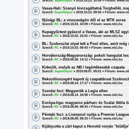
Szerző:
SuperDepor
» 2019.10.23. 10:00 » Fórum:
www.nb
Vasas-Hali: Szanyó kivizsgáltatná Torghellét, ma
Szerző:
SuperDepor
» 2019.10.23. 09:55 » Fórum:
www.nb
Ifjúsági BL: a visszavágón dől el az MTK sorsa
Szerző:
RC
» 2019.10.03. 10:09 » Fórum:
www.nb1.hu
Kupagyőztest gyászol a Vasas, aki az MLSZ egyik
Szerző:
RC
» 2019.10.03. 10:01 » Fórum:
www.nb1.hu
BL: Szoboszlai olyat tett a Pool ellen, amit még 
Szerző:
RC
» 2019.10.03. 09:43 » Fórum:
www.nb1.hu
Horvátország-Magyarország: pokoli hangulat les
Szerző:
RC
» 2019.09.28. 14:12 » Fórum:
www.nb1.hu
Kiderült, melyik az NB I legértékesebb csapata
Szerző:
SuperDepor
» 2019.09.07. 09:51 » Fórum:
www.nb
Rekordösszegért kapott új csapattársat Szoboszl
Szerző:
RC
» 2019.08.14. 17:17 » Fórum:
www.nb1.hu
Szerdai foci: Megyeriék a Legia ellen
Szerző:
RC
» 2019.08.14. 16:59 » Fórum:
www.nb1.hu
Európa-liga: magyaros párharc és Szalai Attila 
Szerző:
RC
» 2019.08.09. 08:43 » Fórum:
www.nb1.hu
Pénteki foci: a Liverpool nyitja a Premier League
Szerző:
RC
» 2019.08.09. 08:33 » Fórum:
www.nb1.hu
Kijátszotta a zárt kaput a Honvéd román "kiütője"