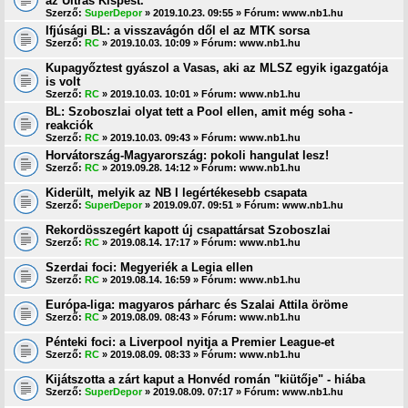
az Ultras Kispest.
Szerző:
SuperDepor
» 2019.10.23. 09:55 » Fórum:
www.nb1.hu
Ifjúsági BL: a visszavágón dől el az MTK sorsa
Szerző:
RC
» 2019.10.03. 10:09 » Fórum:
www.nb1.hu
Kupagyőztest gyászol a Vasas, aki az MLSZ egyik igazgatója
is volt
Szerző:
RC
» 2019.10.03. 10:01 » Fórum:
www.nb1.hu
BL: Szoboszlai olyat tett a Pool ellen, amit még soha -
reakciók
Szerző:
RC
» 2019.10.03. 09:43 » Fórum:
www.nb1.hu
Horvátország-Magyarország: pokoli hangulat lesz!
Szerző:
RC
» 2019.09.28. 14:12 » Fórum:
www.nb1.hu
Kiderült, melyik az NB I legértékesebb csapata
Szerző:
SuperDepor
» 2019.09.07. 09:51 » Fórum:
www.nb1.hu
Rekordösszegért kapott új csapattársat Szoboszlai
Szerző:
RC
» 2019.08.14. 17:17 » Fórum:
www.nb1.hu
Szerdai foci: Megyeriék a Legia ellen
Szerző:
RC
» 2019.08.14. 16:59 » Fórum:
www.nb1.hu
Európa-liga: magyaros párharc és Szalai Attila öröme
Szerző:
RC
» 2019.08.09. 08:43 » Fórum:
www.nb1.hu
Pénteki foci: a Liverpool nyitja a Premier League-et
Szerző:
RC
» 2019.08.09. 08:33 » Fórum:
www.nb1.hu
Kijátszotta a zárt kaput a Honvéd román "kiütője" - hiába
Szerző:
SuperDepor
» 2019.08.09. 07:17 » Fórum:
www.nb1.hu