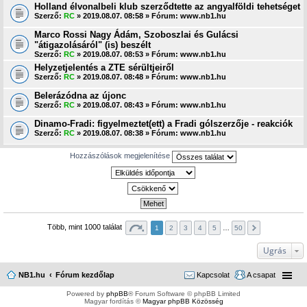
Holland élvonalbeli klub szerződtette az angyalföldi tehetséget
Szerző:
RC
» 2019.08.07. 08:58 » Fórum:
www.nb1.hu
Marco Rossi Nagy Ádám, Szoboszlai és Gulácsi
"átigazolásáról" (is) beszélt
Szerző:
RC
» 2019.08.07. 08:53 » Fórum:
www.nb1.hu
Helyzetjelentés a ZTE sérültjeiről
Szerző:
RC
» 2019.08.07. 08:48 » Fórum:
www.nb1.hu
Belerázódna az újonc
Szerző:
RC
» 2019.08.07. 08:43 » Fórum:
www.nb1.hu
Dinamo-Fradi: figyelmeztet(ett) a Fradi gólszerzője - reakciók
Szerző:
RC
» 2019.08.07. 08:38 » Fórum:
www.nb1.hu
Hozzászólások megjelenítése
Több, mint 1000 találat
1
2
3
4
5
…
50
Ugrás
NB1.hu
Fórum kezdőlap
Kapcsolat
A csapat
Powered by
phpBB
® Forum Software © phpBB Limited
Magyar fordítás ©
Magyar phpBB Közösség