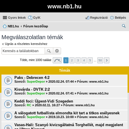
www.nb1.hu
Gyors linkek
GyIK
Regisztráció
Belépés
NB1.hu
Fórum kezdőlap
ere
Megválaszolatlan témák
sé
Ugrás a részletes kereséshez
s
Több, mint 1000 találat
1
2
3
4
5
…
50
Témák
Paks - Debrecen 4:2
Szerző:
SuperDepor
» 2020.02.24. 07:44 » Fórum:
www.nb1.hu
Kisvárda - DVTK 2:2
Szerző:
SuperDepor
» 2020.02.24. 07:41 » Fórum:
www.nb1.hu
Keddi foci: Újpest-Vidi Szegeden
Szerző:
RC
» 2020.02.11. 16:27 » Fórum:
www.nb1.hu
A válogatott futballista elmondta kit tart a titkos esélyesnek
Szerző:
SuperDepor
» 2019.10.23. 10:00 » Fórum:
www.nb1.hu
Vasas-Hali: Szanyó kivizsgáltatná Torghellét, majd megjelent