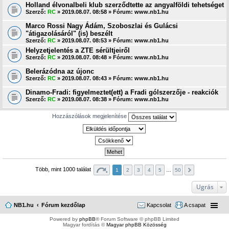
Holland élvonalbeli klub szerződtette az angyalföldi tehetséget
Szerző:
RC
» 2019.08.07. 08:58 » Fórum:
www.nb1.hu
Marco Rossi Nagy Ádám, Szoboszlai és Gulácsi
"átigazolásáról" (is) beszélt
Szerző:
RC
» 2019.08.07. 08:53 » Fórum:
www.nb1.hu
Helyzetjelentés a ZTE sérültjeiről
Szerző:
RC
» 2019.08.07. 08:48 » Fórum:
www.nb1.hu
Belerázódna az újonc
Szerző:
RC
» 2019.08.07. 08:43 » Fórum:
www.nb1.hu
Dinamo-Fradi: figyelmeztet(ett) a Fradi gólszerzője - reakciók
Szerző:
RC
» 2019.08.07. 08:38 » Fórum:
www.nb1.hu
Hozzászólások megjelenítése
Több, mint 1000 találat
1
2
3
4
5
…
50
Ugrás
NB1.hu
Fórum kezdőlap
Kapcsolat
A csapat
Powered by
phpBB
® Forum Software © phpBB Limited
Magyar fordítás ©
Magyar phpBB Közösség