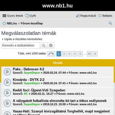
www.nb1.hu
Gyors linkek
GyIK
Regisztráció
Belépés
NB1.hu
Fórum kezdőlap
ere
Megválaszolatlan témák
sé
Ugrás a részletes kereséshez
s
Több, mint 1000 találat
1
2
3
4
5
…
50
Témák
Paks - Debrecen 4:2
Szerző:
SuperDepor
» 2020.02.24. 07:44 » Fórum:
www.nb1.hu
Kisvárda - DVTK 2:2
Szerző:
SuperDepor
» 2020.02.24. 07:41 » Fórum:
www.nb1.hu
Keddi foci: Újpest-Vidi Szegeden
Szerző:
RC
» 2020.02.11. 16:27 » Fórum:
www.nb1.hu
A válogatott futballista elmondta kit tart a titkos esélyesnek
Szerző:
SuperDepor
» 2019.10.23. 10:00 » Fórum:
www.nb1.hu
Vasas-Hali: Szanyó kivizsgáltatná Torghellét, majd megjelent