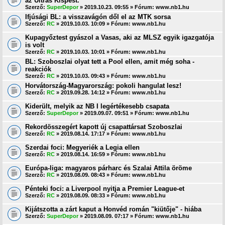
az Ultras Kispest.
Szerző:
SuperDepor
» 2019.10.23. 09:55 » Fórum:
www.nb1.hu
Ifjúsági BL: a visszavágón dől el az MTK sorsa
Szerző:
RC
» 2019.10.03. 10:09 » Fórum:
www.nb1.hu
Kupagyőztest gyászol a Vasas, aki az MLSZ egyik igazgatója
is volt
Szerző:
RC
» 2019.10.03. 10:01 » Fórum:
www.nb1.hu
BL: Szoboszlai olyat tett a Pool ellen, amit még soha -
reakciók
Szerző:
RC
» 2019.10.03. 09:43 » Fórum:
www.nb1.hu
Horvátország-Magyarország: pokoli hangulat lesz!
Szerző:
RC
» 2019.09.28. 14:12 » Fórum:
www.nb1.hu
Kiderült, melyik az NB I legértékesebb csapata
Szerző:
SuperDepor
» 2019.09.07. 09:51 » Fórum:
www.nb1.hu
Rekordösszegért kapott új csapattársat Szoboszlai
Szerző:
RC
» 2019.08.14. 17:17 » Fórum:
www.nb1.hu
Szerdai foci: Megyeriék a Legia ellen
Szerző:
RC
» 2019.08.14. 16:59 » Fórum:
www.nb1.hu
Európa-liga: magyaros párharc és Szalai Attila öröme
Szerző:
RC
» 2019.08.09. 08:43 » Fórum:
www.nb1.hu
Pénteki foci: a Liverpool nyitja a Premier League-et
Szerző:
RC
» 2019.08.09. 08:33 » Fórum:
www.nb1.hu
Kijátszotta a zárt kaput a Honvéd román "kiütője" - hiába
Szerző:
SuperDepor
» 2019.08.09. 07:17 » Fórum:
www.nb1.hu