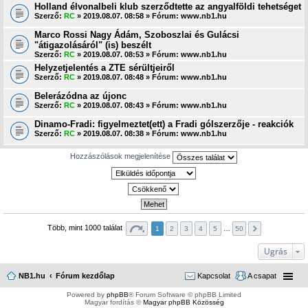
Holland élvonalbeli klub szerződtette az angyalföldi tehetséget
Szerző:
RC
» 2019.08.07. 08:58 » Fórum:
www.nb1.hu
Marco Rossi Nagy Ádám, Szoboszlai és Gulácsi
"átigazolásáról" (is) beszélt
Szerző:
RC
» 2019.08.07. 08:53 » Fórum:
www.nb1.hu
Helyzetjelentés a ZTE sérültjeiről
Szerző:
RC
» 2019.08.07. 08:48 » Fórum:
www.nb1.hu
Belerázódna az újonc
Szerző:
RC
» 2019.08.07. 08:43 » Fórum:
www.nb1.hu
Dinamo-Fradi: figyelmeztet(ett) a Fradi gólszerzője - reakciók
Szerző:
RC
» 2019.08.07. 08:38 » Fórum:
www.nb1.hu
Hozzászólások megjelenítése
Több, mint 1000 találat
1
2
3
4
5
…
50
Ugrás
NB1.hu
Fórum kezdőlap
Kapcsolat
A csapat
Powered by
phpBB
® Forum Software © phpBB Limited
Magyar fordítás ©
Magyar phpBB Közösség