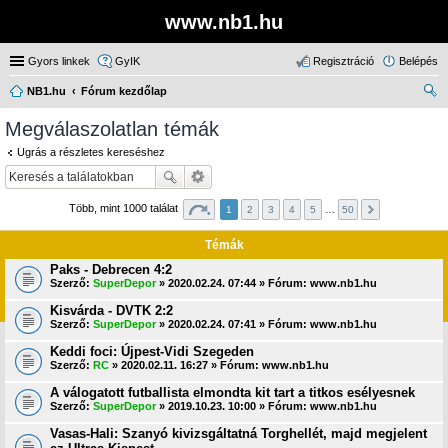
www.nb1.hu
Gyors linkek
GyIK
Regisztráció
Belépés
NB1.hu
Fórum kezdőlap
ere
Megválaszolatlan témák
sé
Ugrás a részletes kereséshez
s
Több, mint 1000 találat
1
2
3
4
5
…
50
Témák
Paks - Debrecen 4:2
Szerző:
SuperDepor
» 2020.02.24. 07:44 » Fórum:
www.nb1.hu
Kisvárda - DVTK 2:2
Szerző:
SuperDepor
» 2020.02.24. 07:41 » Fórum:
www.nb1.hu
Keddi foci: Újpest-Vidi Szegeden
Szerző:
RC
» 2020.02.11. 16:27 » Fórum:
www.nb1.hu
A válogatott futballista elmondta kit tart a titkos esélyesnek
Szerző:
SuperDepor
» 2019.10.23. 10:00 » Fórum:
www.nb1.hu
Vasas-Hali: Szanyó kivizsgáltatná Torghellét, majd megjelent