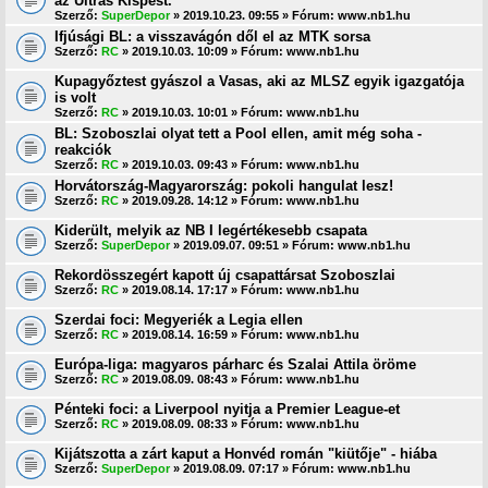
az Ultras Kispest.
Szerző:
SuperDepor
» 2019.10.23. 09:55 » Fórum:
www.nb1.hu
Ifjúsági BL: a visszavágón dől el az MTK sorsa
Szerző:
RC
» 2019.10.03. 10:09 » Fórum:
www.nb1.hu
Kupagyőztest gyászol a Vasas, aki az MLSZ egyik igazgatója
is volt
Szerző:
RC
» 2019.10.03. 10:01 » Fórum:
www.nb1.hu
BL: Szoboszlai olyat tett a Pool ellen, amit még soha -
reakciók
Szerző:
RC
» 2019.10.03. 09:43 » Fórum:
www.nb1.hu
Horvátország-Magyarország: pokoli hangulat lesz!
Szerző:
RC
» 2019.09.28. 14:12 » Fórum:
www.nb1.hu
Kiderült, melyik az NB I legértékesebb csapata
Szerző:
SuperDepor
» 2019.09.07. 09:51 » Fórum:
www.nb1.hu
Rekordösszegért kapott új csapattársat Szoboszlai
Szerző:
RC
» 2019.08.14. 17:17 » Fórum:
www.nb1.hu
Szerdai foci: Megyeriék a Legia ellen
Szerző:
RC
» 2019.08.14. 16:59 » Fórum:
www.nb1.hu
Európa-liga: magyaros párharc és Szalai Attila öröme
Szerző:
RC
» 2019.08.09. 08:43 » Fórum:
www.nb1.hu
Pénteki foci: a Liverpool nyitja a Premier League-et
Szerző:
RC
» 2019.08.09. 08:33 » Fórum:
www.nb1.hu
Kijátszotta a zárt kaput a Honvéd román "kiütője" - hiába
Szerző:
SuperDepor
» 2019.08.09. 07:17 » Fórum:
www.nb1.hu