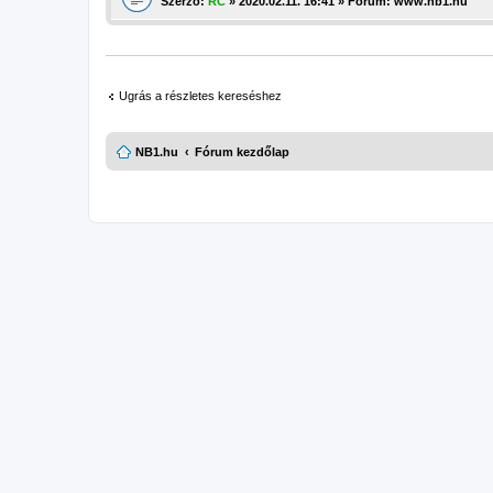
Szerző:
RC
» 2020.02.11. 16:41 » Fórum:
www.nb1.hu
Ugrás a részletes kereséshez
NB1.hu
Fórum kezdőlap