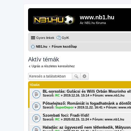
www.nb1.hu
Az NB1.hu fóruma
Gyors linkek
GyIK
NB1.hu
Fórum kezdőlap
Aktív témák
Ugrás a részletes kereséshez
TÉMÁK
BL-sorsolás: Gulácsi és Willi Orbán Mourinho el
Szerző:
RC
» 2019.12.16. 15:14 » Fórum:
www.nb1.hu
Pótselejtező: Romániát is fogadhatnánk a döntő
Szerző:
SuperDepor
» 2019.11.22. 16:41 » Fórum:
www.nb
Szombati foci: Fradi-Vidi!
Szerző:
RC
» 2020.02.15. 11:24 » Fórum:
www.nb1.hu
Haladás: az ügyvezető nem tétlenkedik, Mátyus