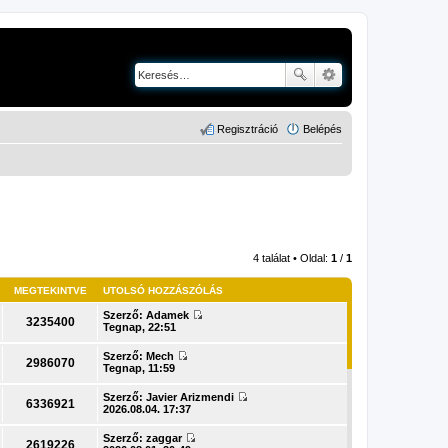
Regisztráció
Belépés
4 találat • Oldal:
1
/
1
MEGTEKINTVE
UTOLSÓ HOZZÁSZÓLÁS
Szerző:
Adamek
3235400
U
Tegnap, 22:51
t
o
Szerző:
Mech
l
2986070
U
Tegnap, 11:59
s
t
ó
o
Szerző:
Javier Arizmendi
h
l
6336921
U
2026.08.04. 17:37
o
s
t
z
ó
o
z
Szerző:
zaggar
h
l
2619226
á