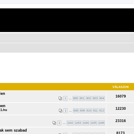
VÁLASZOK
len
16079
1
…
800
801
802
803
804
ben
12230
1.hu
1
…
608
609
610
611
612
23316
1
…
1162
1163
1164
1165
1166
nak sem szabad
8173