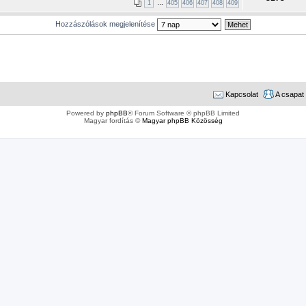
1
…
405
406
407
408
409
Hozzászólások megjelenítése
Kapcsolat
A csapat
Powered by
phpBB
® Forum Software © phpBB Limited
Magyar fordítás ©
Magyar phpBB Közösség