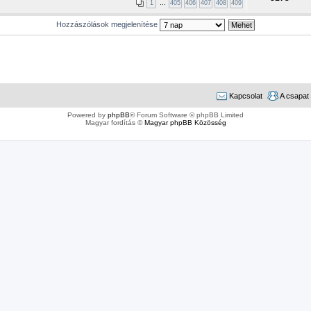
1
…
405
406
407
408
409
Hozzászólások megjelenítése
Kapcsolat
A csapat
Powered by
phpBB
® Forum Software © phpBB Limited
Magyar fordítás ©
Magyar phpBB Közösség