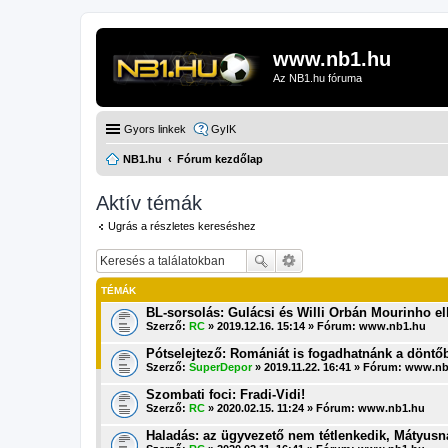
www.nb1.hu
Az NB1.hu fóruma
Gyors linkek
GyIK
NB1.hu
Fórum kezdőlap
Aktív témák
Ugrás a részletes kereséshez
TÉMÁK
BL-sorsolás: Gulácsi és Willi Orbán Mourinho el
Szerző:
RC
» 2019.12.16. 15:14 » Fórum:
www.nb1.hu
Pótselejtező: Romániát is fogadhatnánk a döntő
Szerző:
SuperDepor
» 2019.11.22. 16:41 » Fórum:
www.nb
Szombati foci: Fradi-Vidi!
Szerző:
RC
» 2020.02.15. 11:24 » Fórum:
www.nb1.hu
Haladás: az ügyvezető nem tétlenkedik, Mátyus