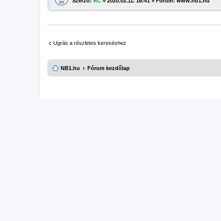
Szerző:
RC
» 2020.02.11. 16:41 » Fórum:
www.nb1.hu
Ugrás a részletes kereséshez
NB1.hu
Fórum kezdőlap