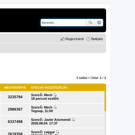
Regisztráció
Belépés
4 találat • Oldal:
1
/
1
MEGTEKINTVE
UTOLSÓ HOZZÁSZÓLÁS
Szerző:
Mech
3235794
U
18 perccel ezelőtt
t
o
Szerző:
Mech
l
2986367
U
Tegnap, 11:59
s
t
ó
o
Szerző:
Javier Arizmendi
h
l
6337498
U
2026.08.04. 17:37
o
s
t
z
ó
o
z
Szerző:
zaggar
h
l
2619358
á