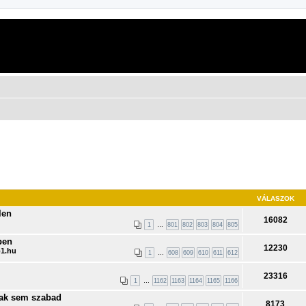
VÁLASZOK
len
16082
1
…
801
802
803
804
805
ben
12230
1.hu
1
…
608
609
610
611
612
23316
1
…
1162
1163
1164
1165
1166
nak sem szabad
8173